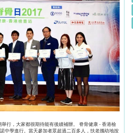
行，大家都很期待能有後續補辦。 脊骨健康 - 香港檢
瑪利諾中學進行。當天參加者眾超過二百多人，扶老攜幼地按